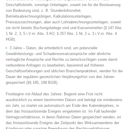
Geschäftsbriefe, sonstige Unterlagen, soweit sie für die Besteuerung
von Bedeutung sind, z. B. Stundenlohnzettel,
Betriebsabrechnungsbögen, Kalkulationsunterlagen,
Preisauszeichnungen, aber auch Lohnabrechnungsunterlagen, soweit
sie nicht bereits Buchungsbelege sind und Kassenstreifen (§ 147 Abs.
1 Nr. 2, 3, 5 i.V.m. Abs. 3 AO, § 257 Abs. 1 Nr. 2 u. 3 i.V.m. Abs. 4
HGB).
3 Jahre – Daten, die erforderlich sind, um potenzielle
Gewährleistungs- und Schadensersatzansprüche oder ähnliche
vertragliche Ansprüche und Rechte zu berücksichtigen sowie damit
verbundene Anfragen zu bearbeiten, basierend auf früheren
Geschäftserfahrungen und üblichen Branchenpraktiken, werden für die
Dauer der regulären gesetzlichen Verjährungsfrist von drei Jahren
gespeichert (§§ 195, 199 BGB).
Fristbeginn mit Ablauf des Jahres: Beginnt eine Frist nicht
ausdrücklich zu einem bestimmten Datum und beträgt sie mindestens
ein Jahr, so startet sie automatisch am Ende des Kalenderjahres, in
dem das fristauslösende Ereignis eingetreten ist. Im Fall laufender
Vertragsverhältnisse, in deren Rahmen Daten gespeichert werden, ist
das fristauslösende Ereignis der Zeitpunkt des Wirksamwerdens der
Kündigung oder sonstige Beendigung des Rechtsverhältnisses.