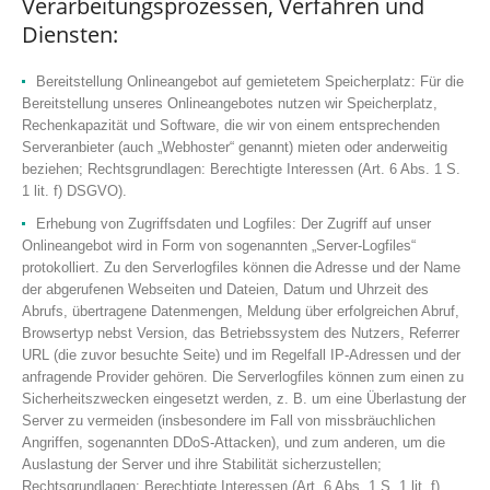
Verarbeitungsprozessen, Verfahren und
Diensten:
Bereitstellung Onlineangebot auf gemietetem Speicherplatz: Für die
Bereitstellung unseres Onlineangebotes nutzen wir Speicherplatz,
Rechenkapazität und Software, die wir von einem entsprechenden
Serveranbieter (auch „Webhoster“ genannt) mieten oder anderweitig
beziehen; Rechtsgrundlagen: Berechtigte Interessen (Art. 6 Abs. 1 S.
1 lit. f) DSGVO).
Erhebung von Zugriffsdaten und Logfiles: Der Zugriff auf unser
Onlineangebot wird in Form von sogenannten „Server-Logfiles“
protokolliert. Zu den Serverlogfiles können die Adresse und der Name
der abgerufenen Webseiten und Dateien, Datum und Uhrzeit des
Abrufs, übertragene Datenmengen, Meldung über erfolgreichen Abruf,
Browsertyp nebst Version, das Betriebssystem des Nutzers, Referrer
URL (die zuvor besuchte Seite) und im Regelfall IP-Adressen und der
anfragende Provider gehören. Die Serverlogfiles können zum einen zu
Sicherheitszwecken eingesetzt werden, z. B. um eine Überlastung der
Server zu vermeiden (insbesondere im Fall von missbräuchlichen
Angriffen, sogenannten DDoS-Attacken), und zum anderen, um die
Auslastung der Server und ihre Stabilität sicherzustellen;
Rechtsgrundlagen: Berechtigte Interessen (Art. 6 Abs. 1 S. 1 lit. f)